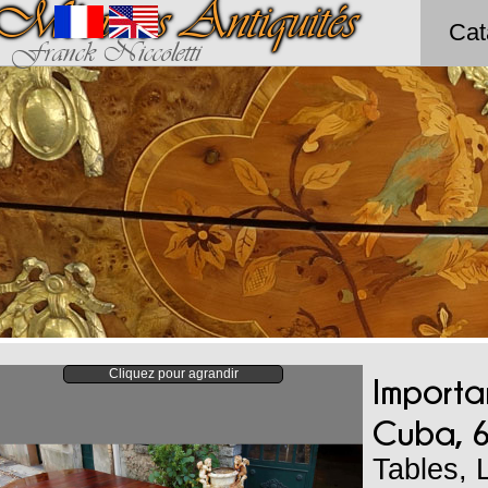
Méounes Antiquités
Cat
Franck Niccoletti
Cliquez pour agrandir
Importa
Cuba, 6
Tables
,