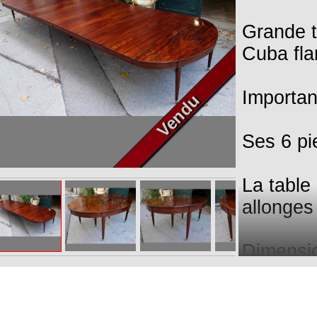
Grande t
Cuba fla
Importan
Vendu
Ses 6 pi
La table
allonges
Dimensio
sans dou