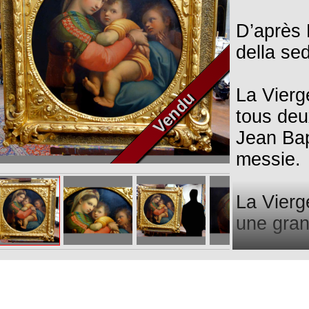
D’après 
della sed
La Vierg
Vendu
tous deu
Jean Bap
messie.
La Vierg
une gran
elle huil