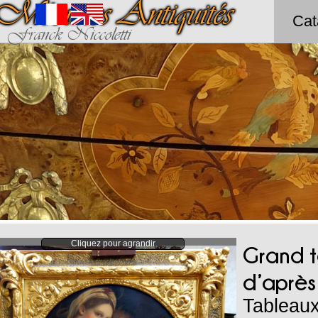
Méounes Antiquités
Cat
Franck Niccoletti
Cliquez pour agrandir
Grand t
d’après
Tableau